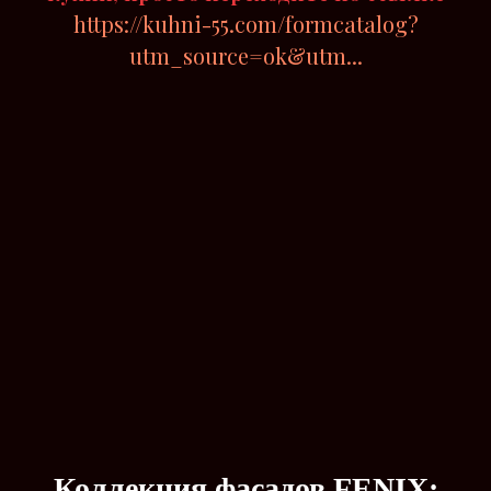
https://kuhni-55.com/formcatalog?
utm_source=ok&utm...
Коллекция
фасадов
FENIX
: