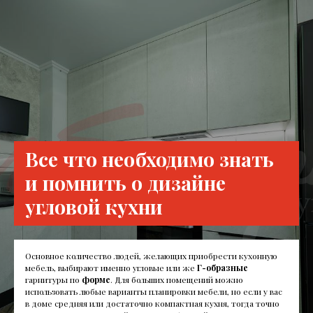
Все что необходимо знать
и помнить о дизайне
угловой кухни
Основное количество людей, желающих приобрести кухонную
мебель, выбирают именно угловые или же
Г-образные
гарнитуры по
форме
. Для больших помещений можно
использовать любые варианты планировки мебели, но если у вас
в доме средняя или достаточно компактная кухня, тогда точно