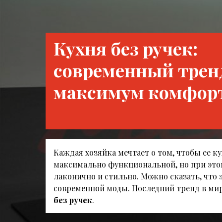
Кухня без ручек:
современный трен
максимум комфор
Каждая хозяйка мечтает о том, чтобы ее к
максимально функциональной, но при это
лаконично и стильно. Можно сказать, что 
современной моды. Последний тренд в ми
без ручек
.