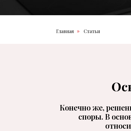
Главная
Статьи
»
Ос
Конечно же, решен
споры. В осн
относи