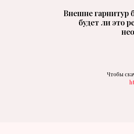
Внешне гарнитур б
будет ли это 
нео
Чтобы ска
h