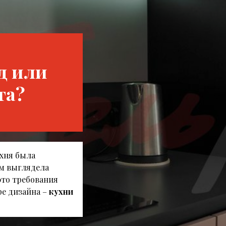
д или
та?
ухня была
м выглядела
это требования
ре дизайна –
кухни